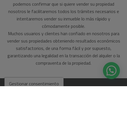
podemos confirmar que si quiere vender su propiedad
nosotros le facilitaremos todos los trámites necesarios e
intentaremos vender su inmueble lo más rápido y
cómodamente posible.
Muchos usuarios y clientes han confiado en nosotros para
vender sus propiedades obteniendo resultados económicos
satisfactorios, de una forma fácil y por supuesto,
garantizando una legalidad en la transacción del alquiler o la
compraventa de la propiedad.
Gestionar consentimiento
ENCUÉNTRANOS
SECCIONES