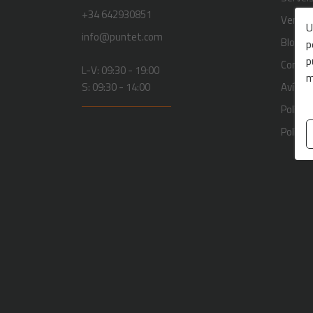
+34 642930851
Vendre
U
info@puntet.com
Blog
p
p
Contac
L-V: 09:30 - 19:00
m
S: 09:30 - 14:00
Avís Le
Polític
Polític