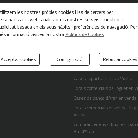
Novetats
tilitzem les nostres pròpies cookies i les de tercers per
Novetats
ersonalitzar el web, analitzar els nostres serveis i mostrar-li
Propietat en venda Vall d'Aran
ublicitat basada en els seus hàbits i preferències de navegació. Per
te
és informació visiteu la nostra
Política de Cookies
Comunicat Eth puntet & Solevar
gal
coronavirus
a de privacitat
Lloguer temporada d'esquí de B
a de Cookies
Beret
Acceptar cookies
Configuració
Rebutjar cookies
Cases i apartaments a Vielha
Cases i apartaments a Vielha
Locals comercials de lloguer en V
Cases de bancs d'Aran en venda
Locals comercials en venda i llog
Vielha
Comprar terrenys, finques i parce
Vall d'Aran