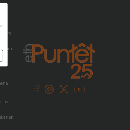
 a
 sobre
aqueira
ielha
uer en
l·les en