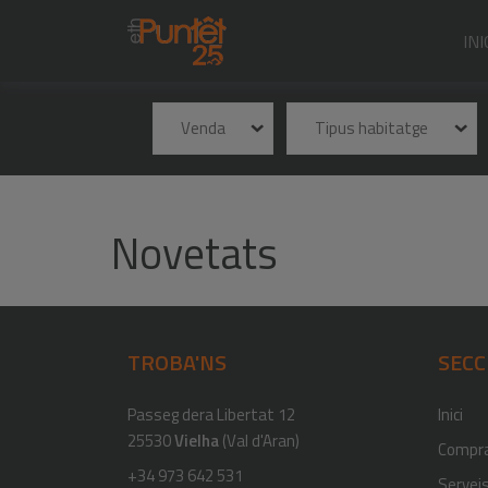
INI
Venda
Tipus habitatge
Novetats
TROBA'NS
SECC
Passeg dera Libertat 12
Inici
25530
Vielha
(Val d'Aran)
Compr
+34 973 642 531
Servei