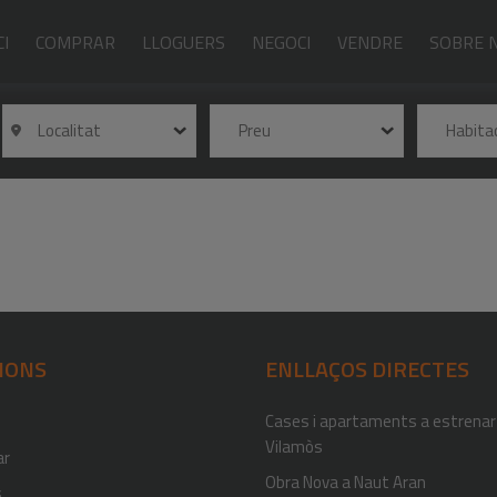
CI
COMPRAR
LLOGUERS
NEGOCI
VENDRE
SOBRE 
Localitat
Preu
Habita
IONS
ENLLAÇOS DIRECTES
Cases i apartaments a estrenar
Vilamòs
ar
Obra Nova a Naut Aran
s