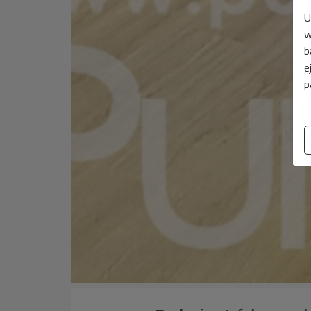
U
w
b
e
p