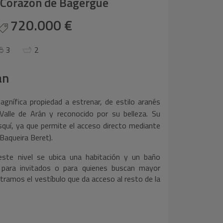
el Corazón de Bagergue
720.000 €
3
2
an
agnífica propiedad a estrenar, de estilo aranés
Valle de Arán y reconocido por su belleza. Su
squí, ya que permite el acceso directo mediante
Baqueira Beret).
ste nivel se ubica una habitación y un baño
l para invitados o para quienes buscan mayor
tramos el vestíbulo que da acceso al resto de la
Al acceder a la planta principal, nos recibe un
luz natural que entra a través de sus grandes
lo tiene una imponente
chimenea acabada en