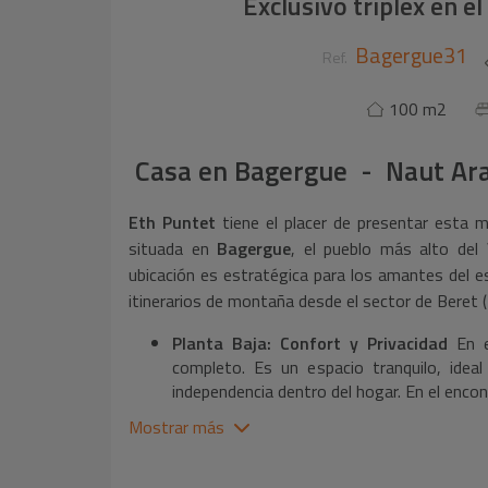
Exclusivo tríplex en 
Bagergue31
Ref.
100 m2
Casa
en
Bagergue - Naut Ar
Eth Puntet
tiene el placer de presentar esta m
situada en
Bagergue
, el pueblo más alto del 
ubicación es estratégica para los amantes del e
itinerarios de montaña desde el sector de Beret (
Planta Baja: Confort y Privacidad
En e
completo. Es un espacio tranquilo, idea
independencia dentro del hogar. En el encon
vivienda y al garaje.
Mostrar más
Planta Intermedia: El Alma de la Casa
espléndido salón-comedor
bañado por la 
ventanales. El protagonismo absoluto 