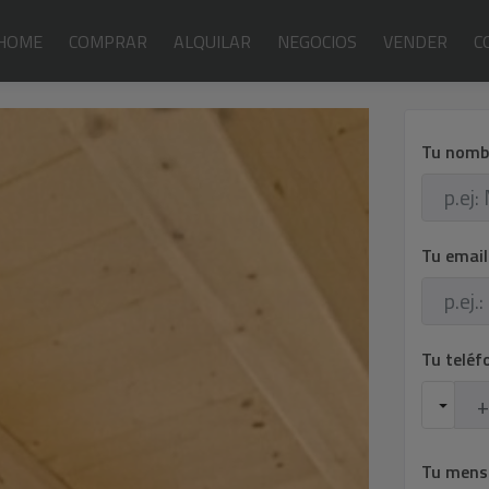
HOME
COMPRAR
ALQUILAR
NEGOCIOS
VENDER
C
Tu nomb
Tu emai
Tu telé
Tu mens