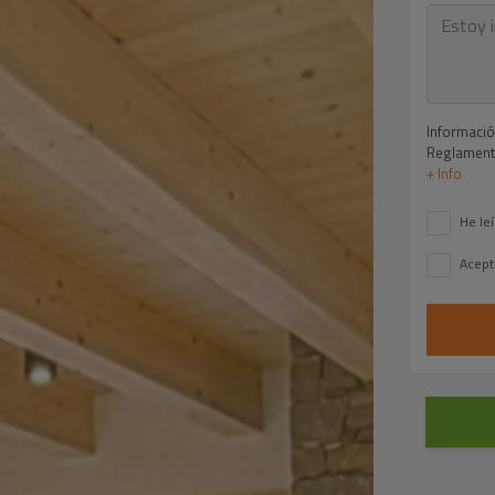
Informació
Reglamento
+ Info
He leí
Acept