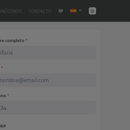
ONÓCENOS
CONTACTO
re completo
*
l
*
fono
*
aje